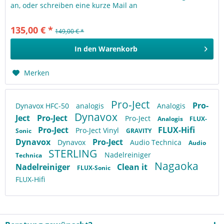
an, oder schreiben eine kurze Mail an
info@topkaufmusik.de - Inkludierte...
135,00 € *
149,00 € *
In den
Warenkorb
Merken
Pro-Ject
Pro-
Dynavox HFC-50
analogis
Analogis
Dynavox
Ject
Pro-Ject
Pro-Ject
Analogis
FLUX-
Pro-Ject
FLUX-Hifi
Pro-Ject Vinyl
Sonic
GRAVITY
Dynavox
Pro-Ject
Dynavox
Audio Technica
Audio
STERLING
Nadelreiniger
Technica
Nagaoka
Nadelreiniger
Clean it
FLUX-Sonic
FLUX-Hifi