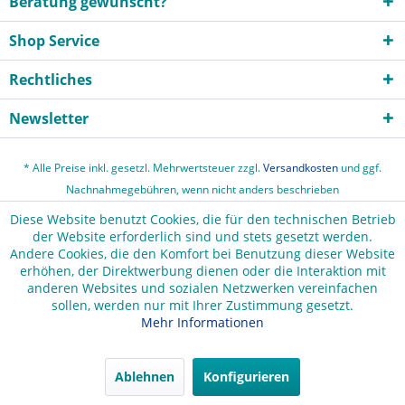
Beratung gewünscht?
Shop Service
Rechtliches
Newsletter
* Alle Preise inkl. gesetzl. Mehrwertsteuer zzgl.
Versandkosten
und ggf.
Nachnahmegebühren, wenn nicht anders beschrieben
Diese Website benutzt Cookies, die für den technischen Betrieb
Cookie-Einstellungen
Vertrag widerrufen
Impressum
der Website erforderlich sind und stets gesetzt werden.
Andere Cookies, die den Komfort bei Benutzung dieser Website
AGB und Kundeninformationen
erhöhen, der Direktwerbung dienen oder die Interaktion mit
Widerrufsbelehrung / Muster-Widerrufsformular
anderen Websites und sozialen Netzwerken vereinfachen
sollen, werden nur mit Ihrer Zustimmung gesetzt.
Datenschutzerklärung
Zahlung und Versand
Mehr Informationen
Hinweise zur Batterieentsorgung
Über uns
Kontakt
Ablehnen
Konfigurieren
Newsletter
Flyer Leitfaden Tonnadeln Systeme