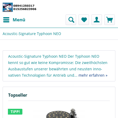
Menü
Acoustic-Signature Typhoon NEO
Acoustic-Signature Typhoon NEO Der Typhoon NEO
kennt so gut wie keine Kompro­misse: Die zweit­höchs­ten
Aus­bau­stufen unserer bewähr­ten und neus­ten inno­
vativen Techno­logien für Antrieb und...
mehr erfahren »
Topseller
TIPP!