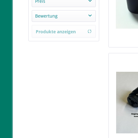
Audio Technica
Preis
REGA
Bewertung
Topkaufmunich
von
22,95 €
bis
299,00 €
& mehr
Produkte anzeigen
& mehr
& mehr
& mehr