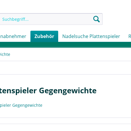
onabnehmer
Zubehör
Nadelsuche Plattenspieler
R
ichte
tenspieler Gegengewichte
spieler Gegengewichte