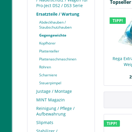
Topseller
Pro-Ject DS2 / DS3 Serie
Ersatzteile / Wartung
TIPP!
Abdeckhauben /
Staubschutzhauben
Gegengewichte
Kopfhörer
Plattenteller
Rega Extr
Plattenaschmaschinen
Weig
Röhren
Scharniere
2
Steuerpimpel
Justage / Montage
MINT Magazin
Reinigung / Pflege /
Aufbewahrung
Slipmats
TIPP!
Stabilizer /