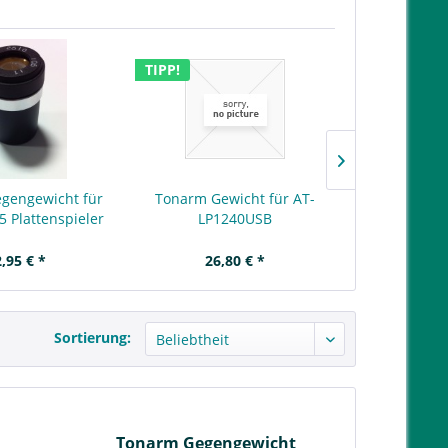
TIPP!
gengewicht für
Tonarm Gewicht für AT-
Tonarm Geg
5 Plattenspieler
LP1240USB
Dual CS 6
,95 € *
26,80 € *
79,
Sortierung:
Tonarm Gegengewicht