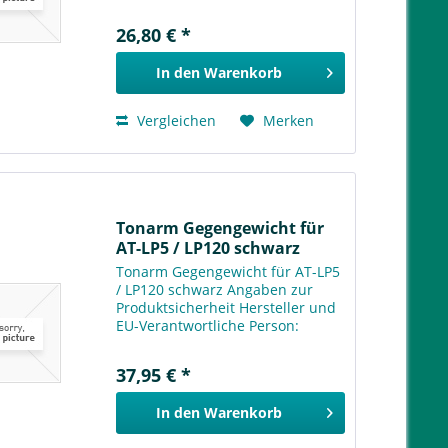
26,80 € *
In den
Warenkorb
Vergleichen
Merken
Tonarm Gegengewicht für
AT-LP5 / LP120 schwarz
Tonarm Gegengewicht für AT-LP5
/ LP120 schwarz Angaben zur
Produktsicherheit Hersteller und
EU-Verantwortliche Person:
Thomas Thiermeyer
TOPKAUFMUNICH Thalkirchner
37,95 € *
Straße 127 81371 München
Deutschland Telefon:
In den
Warenkorb
08941250317 Telefax:...