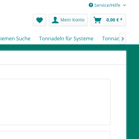
Service/Hilfe
Mein Konto
0,00 € *
iemen Suche
Tonnadeln für Systeme
Tonnadeln nach
