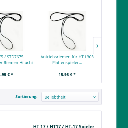
75 / STD7675
Antriebsriemen für HT L303
Antriebsriem
er Riemen Hitachi
Plattenspieler...
PS
,95 € *
15,95 € *
13,
Sortierung:
HT 17 / HT17 / HT-17 Spieler