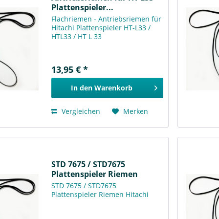
Plattenspieler...
Flachriemen - Antriebsriemen für
Hitachi Plattenspieler HT-L33 /
HTL33 / HT L 33
13,95 € *
In den
Warenkorb
Vergleichen
Merken
STD 7675 / STD7675
Plattenspieler Riemen
Hitachi
STD 7675 / STD7675
Plattenspieler Riemen Hitachi