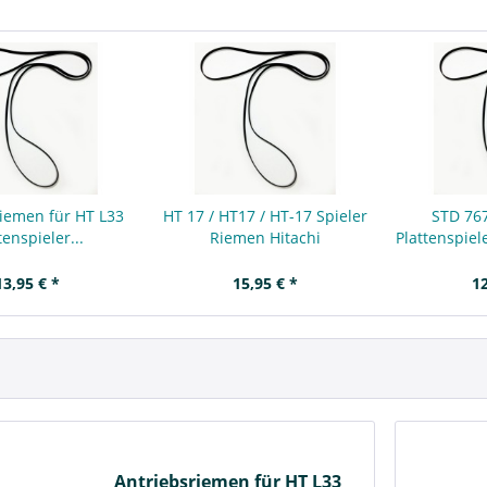
iemen für HT L33
HT 17 / HT17 / HT-17 Spieler
STD 76
tenspieler...
Riemen Hitachi
Plattenspiel
13,95 € *
15,95 € *
12
Antriebsriemen für HT L33