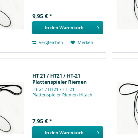
9,95 € *
In den
Warenkorb
Vergleichen
Merken
HT 21 / HT21 / HT-21
Plattenspieler Riemen
Hitachi
HT 21 / HT21 / HT-21
Plattenspieler Riemen Hitachi
7,95 € *
In den
Warenkorb