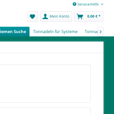
Service/Hilfe
Mein Konto
0,00 € *
iemen Suche
Tonnadeln für Systeme
Tonnadeln nach
