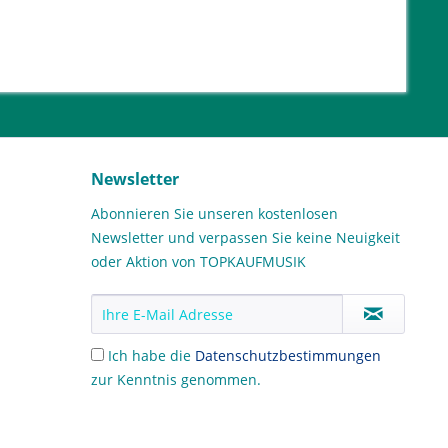
Newsletter
Abonnieren Sie unseren kostenlosen
Newsletter und verpassen Sie keine Neuigkeit
oder Aktion von TOPKAUFMUSIK
Ich habe die
Datenschutzbestimmungen
zur Kenntnis genommen.