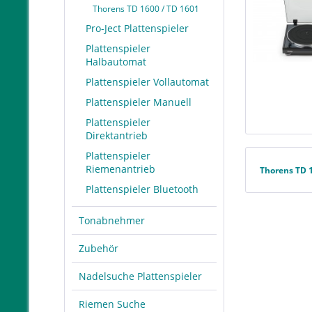
Thorens TD 1600 / TD 1601
Pro-Ject Plattenspieler
Plattenspieler
Halbautomat
Plattenspieler Vollautomat
Plattenspieler Manuell
Plattenspieler
Direktantrieb
Plattenspieler
Riemenantrieb
Thorens TD 
Plattenspieler Bluetooth
Tonabnehmer
Zubehör
Nadelsuche Plattenspieler
Riemen Suche