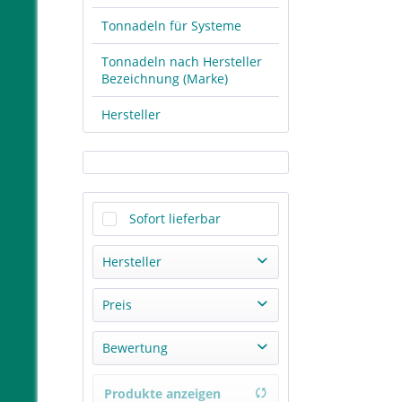
Tonnadeln für Systeme
Tonnadeln nach Hersteller
Bezeichnung (Marke)
Hersteller
Sofort lieferbar
Hersteller
Thorens
Preis
Bewertung
von
629,00 €
bis
699,00 €
& mehr
Produkte anzeigen