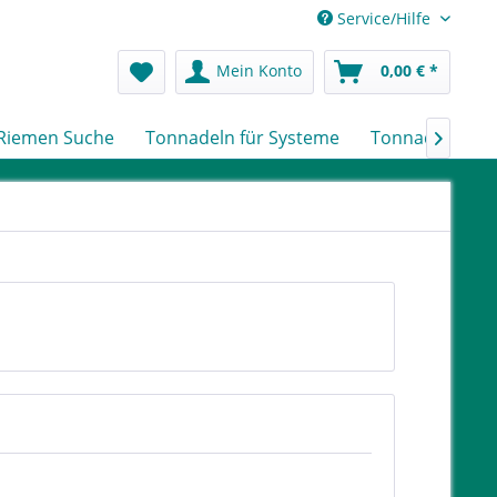
Service/Hilfe
Mein Konto
0,00 € *
Riemen Suche
Tonnadeln für Systeme
Tonnadeln nach
