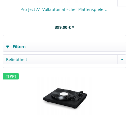
Pro-Ject A1 Vollautomatischer Plattenspieler...
399,00 € *
Filtern
TIPP!