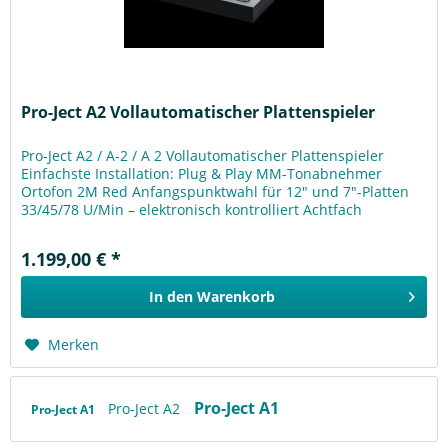
Pro-Ject A2 Vollautomatischer Plattenspieler
Pro-Ject A2 / A-2 / A 2 Vollautomatischer Plattenspieler
Einfachste Installation: Plug & Play MM-Tonabnehmer
Ortofon 2M Red Anfangspunktwahl für 12" und 7"-Platten
33/45/78 U/Min – elektronisch kontrolliert Achtfach
handlackiertes...
1.199,00 € *
In den
Warenkorb
Merken
Pro-Ject A1
Pro-Ject A2
Pro-Ject A1