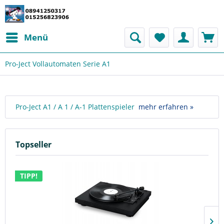
Menü
Pro-Ject Vollautomaten Serie A1
Pro-Ject A1 / A 1 / A-1 Plattenspieler
mehr erfahren »
Topseller
TIPP!