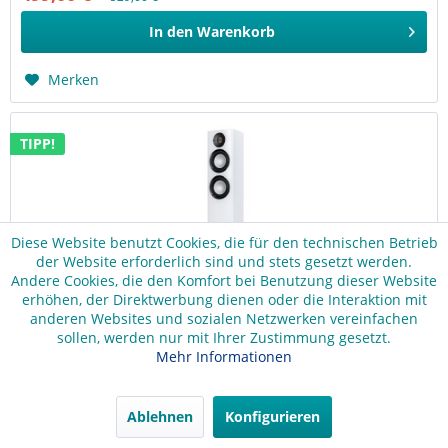
In den
Warenkorb
Merken
TIPP!
Diese Website benutzt Cookies, die für den technischen Betrieb
der Website erforderlich sind und stets gesetzt werden.
Andere Cookies, die den Komfort bei Benutzung dieser Website
erhöhen, der Direktwerbung dienen oder die Interaktion mit
anderen Websites und sozialen Netzwerken vereinfachen
sollen, werden nur mit Ihrer Zustimmung gesetzt.
Elac Carina Standlautsprecher FS 247.4 weiß
Mehr Informationen
Elac Carina Standlautsprecher FS 247.4 weiß Carina
Standlautsprecher FS 247.4 Carina Standlautsprecher
Ablehnen
Konfigurieren
Entwickelt, um in die Fußstapfen der vielfach
ausgezeichneten Serie 240 zu treten Tradition und