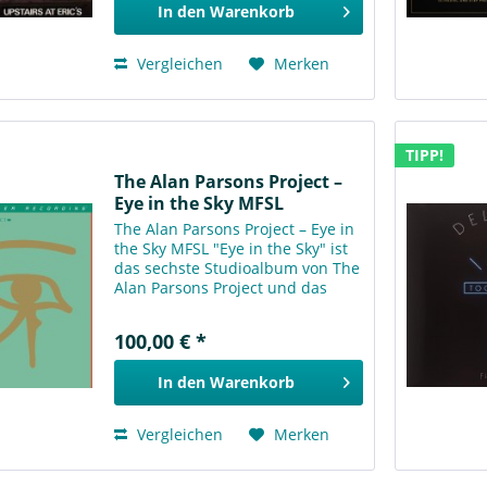
In den
Warenkorb
Vergleichen
Merken
TIPP!
The Alan Parsons Project –
Eye in the Sky MFSL
The Alan Parsons Project – Eye in
the Sky MFSL "Eye in the Sky" ist
das sechste Studioalbum von The
Alan Parsons Project und das
kommerziell wohl erfolgreichste
der Prog-Rock-Band. Das
100,00 € *
eröffnende Instrumentalstück
"Sirius" gehört zu den...
In den
Warenkorb
Vergleichen
Merken