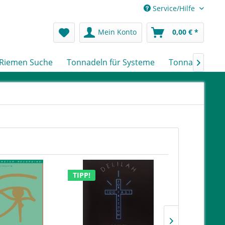
Service/Hilfe
Mein Konto
0,00 € *
Riemen Suche
Tonnadeln für Systeme
Tonnadeln nac

TIPP!