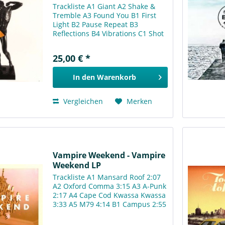
Trackliste A1 Giant A2 Shake &
Tremble A3 Found You B1 First
Light B2 Pause Repeat B3
Reflections B4 Vibrations C1 Shot
Down C2 High Moon C3
Beginning To Fade D1 4000 Years
25,00 € *
D2 Break The Glass D3 The Life
We Know
In den
Warenkorb
Vergleichen
Merken
Vampire Weekend - Vampire
Weekend LP
Trackliste A1 Mansard Roof 2:07
A2 Oxford Comma 3:15 A3 A-Punk
2:17 A4 Cape Cod Kwassa Kwassa
3:33 A5 M79 4:14 B1 Campus 2:55
B2 Bryn 2:12 B3 One (Blake's Got
A New Face) 3:11 B4 I Stand