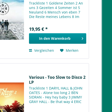
Trackliste 1 Goldene Zeiten 2 An
uns 3 Gezeiten 4 Sommer ist 5
Neuland 6 Mensch von eben 7
Die Reste meines Lebens 8 Im
Wesentlichen 9 Brücken 10 Alles
& mehr 11 Mein Ende 12 Land in
19,95 € *
Sicht 13 Mindestens für immer
In den
Warenkorb
Vergleichen
Merken
Various - Too Slow to Disco 2
LP
Trackliste 1 DARYL HALL & JOHN
OATES - Alone too long 2 BEN
SIDRAN - Hey hey baby 3 JIMMY
GRAY HALL - Be that way 4 ERIC
KAZ - Come with me 5 LEBLANC &
CARR - Stronger love 6 DAVE