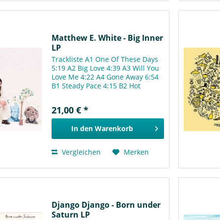
Matthew E. White - Big Inner
LP
Trackliste A1 One Of These Days
5:19 A2 Big Love 4:39 A3 Will You
Love Me 4:22 A4 Gone Away 6:54
B1 Steady Pace 4:15 B2 Hot
Toddies 5:40 B3 Brazos 9:53
21,00 € *
In den
Warenkorb
Vergleichen
Merken
Django Django - Born under
Saturn LP