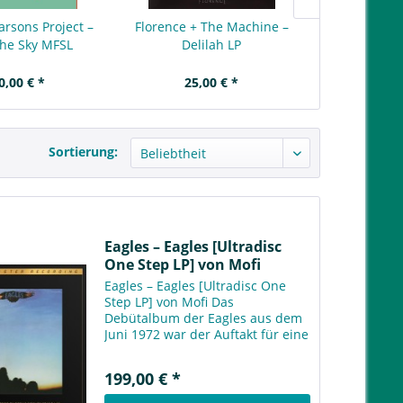
arsons Project –
Florence + The Machine –
The Kooks
the Sky MFSL
Delilah LP
0,00 € *
25,00 € *
60,
Sortierung:
Eagles – Eagles [Ultradisc
One Step LP] von Mofi
Eagles – Eagles [Ultradisc One
Step LP] von Mofi Das
Debütalbum der Eagles aus dem
Juni 1972 war der Auftakt für eine
fulminante Erfolgsserie, die
mehrere Jahrzehnte lang anhielt.
199,00 € *
Produziert von Glyn Johns und
mit drei großen Hits...