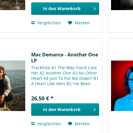
Spanischen Frauen B6...
In den
Warenkorb
Vergleichen
Merken
Mac Demarco - Another One
LP
Trackliste A1 The Way You'd Love
Her A2 Another One A3 No Other
Heart A4 Just To Put Me Down? B1
A Heart Like Hers B2 I've Been
Waiting For Her B3 Without Me B4
My House By The Water
26,50 € *
In den
Warenkorb
Vergleichen
Merken