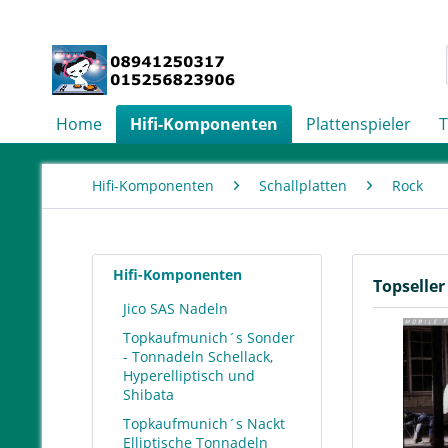
Home
Hifi-Komponenten
Plattenspieler
Hifi-Komponenten
Schallplatten
Rock
Hifi-Komponenten
Topseller
Jico SAS Nadeln
Topkaufmunich´s Sonder
- Tonnadeln Schellack,
Hyperelliptisch und
Shibata
Topkaufmunich´s Nackt
Elliptische Tonnadeln