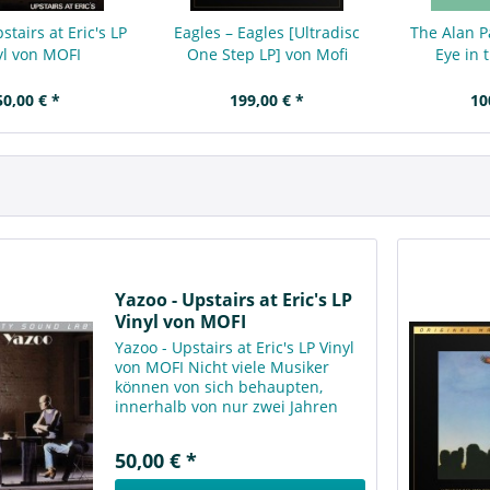
stairs at Eric's LP
Eagles – Eagles [Ultradisc
The Alan P
yl von MOFI
One Step LP] von Mofi
Eye in 
50,00 € *
199,00 € *
10
Yazoo - Upstairs at Eric's LP
Vinyl von MOFI
Yazoo - Upstairs at Eric's LP Vinyl
von MOFI Nicht viele Musiker
können von sich behaupten,
innerhalb von nur zwei Jahren
maßgeblich an zwei der
verblüffendsten Debütalben
50,00 € *
beteiligt gewesen zu sein. Vince
Clarke kann. Nach 'Speak &...