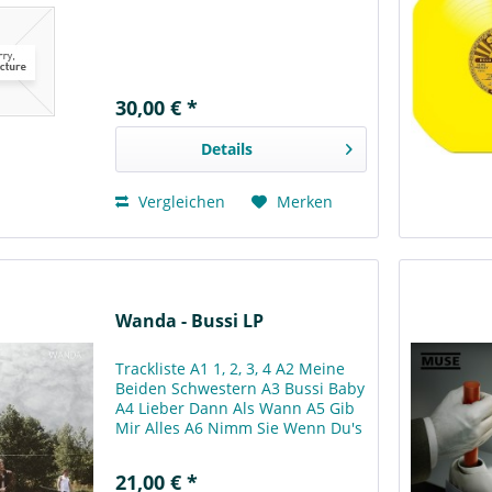
30,00 € *
Details
Vergleichen
Merken
Wanda - Bussi LP
Trackliste A1 1, 2, 3, 4 A2 Meine
Beiden Schwestern A3 Bussi Baby
A4 Lieber Dann Als Wann A5 Gib
Mir Alles A6 Nimm Sie Wenn Du's
Brauchst B1 Alarm! B2 Mona Lisa
Der Lobau B3 Das Wär Schön B4
21,00 € *
Sterne B5 Andi Und Die