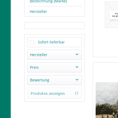
Bezeichnung (Marke)
Hersteller
Sofort lieferbar
Hersteller
Sieveking Sound
Preis
Vinyl
Bewertung
von
11,00 €
bis
249,00 €
& mehr
Produkte anzeigen
& mehr
& mehr
& mehr