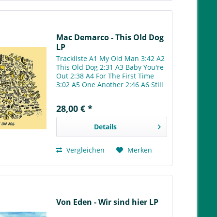
Mac Demarco - This Old Dog
LP
Trackliste A1 My Old Man 3:42 A2
This Old Dog 2:31 A3 Baby You're
Out 2:38 A4 For The First Time
3:02 A5 One Another 2:46 A6 Still
Beating 3:02 A7 Sister 1:18 B1
Dreams From Yesterday 3:27 B2 A
28,00 € *
Wolf Who Wears Sheeps Clothes
2:49 B3 One...
Details
Vergleichen
Merken
Von Eden - Wir sind hier LP