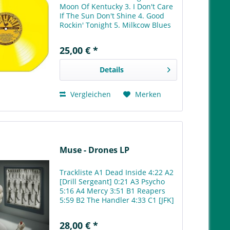
Moon Of Kentucky 3. I Don't Care
If The Sun Don't Shine 4. Good
Rockin' Tonight 5. Milkcow Blues
6. You're A Heartbreaker 7. I'm
Left, You're Right, She's Gone 8.
25,00 € *
Baby Let's Play House 9.
Mystery...
Details
Vergleichen
Merken
Muse - Drones LP
Trackliste A1 Dead Inside 4:22 A2
[Drill Sergeant] 0:21 A3 Psycho
5:16 A4 Mercy 3:51 B1 Reapers
5:59 B2 The Handler 4:33 C1 [JFK]
0:54 C2 Defector 4:33 C3 Revolt
4:05 C4 Aftermath 5:47 D1 The
28,00 € *
Globalist 10:07 D2 Drones 2:49