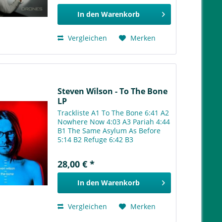
In den
Warenkorb
Vergleichen
Merken
Steven Wilson ‎- To The Bone
LP
Trackliste A1 To The Bone 6:41 A2
Nowhere Now 4:03 A3 Pariah 4:44
B1 The Same Asylum As Before
5:14 B2 Refuge 6:42 B3
Permanating 3:34 C1 Blank Tapes
2:08 C2 People Who Eat Darkness
28,00 € *
6:02 C3 Song Of I 5:21 D1
Detonation 9:19 D2 Song Of...
In den
Warenkorb
Vergleichen
Merken