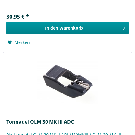
30,95 € *
In den
Warenkorb
Merken
Tonnadel QLM 30 MK III ADC
Plattennadel QLM 30 MKIII / QLM30MKIII / QLM-30-MK-III