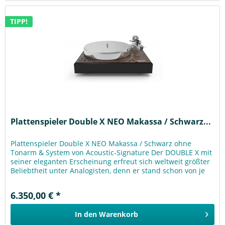
TIPP!
Plattenspieler Double X NEO Makassa / Schwarz...
Plattenspieler Double X NEO Makassa / Schwarz ohne
Tonarm & System von Acoustic-Signature Der DOUBLE X mit
seiner eleganten Erscheinung erfreut sich weltweit größter
Beliebtheit unter Analogisten, denn er stand schon von je
her für die...
6.350,00 € *
In den
Warenkorb