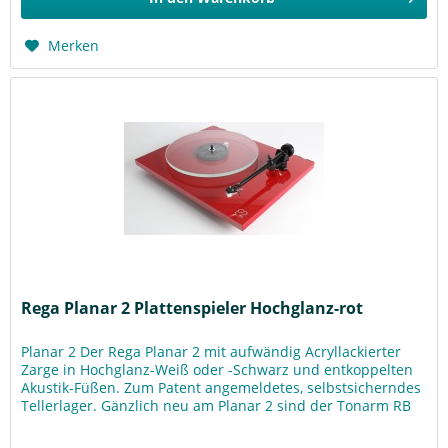
Merken
Rega Planar 2 Plattenspieler Hochglanz-rot
Planar 2 Der Rega Planar 2 mit aufwändig Acryllackierter
Zarge in Hochglanz-Weiß oder -Schwarz und entkoppelten
Akustik-Füßen. Zum Patent angemeldetes, selbstsicherndes
Tellerlager. Gänzlich neu am Planar 2 sind der Tonarm RB
220 mit...