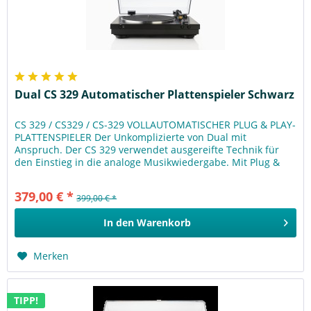
Dual CS 329 Automatischer Plattenspieler Schwarz
CS 329 / CS329 / CS-329 VOLLAUTOMATISCHER PLUG & PLAY-
PLATTENSPIELER Der Unkomplizierte von Dual mit
Anspruch. Der CS 329 verwendet ausgereifte Technik für
den Einstieg in die analoge Musikwiedergabe. Mit Plug &
Play erhält man ein...
379,00 € *
399,00 € *
In den
Warenkorb
Merken
TIPP!