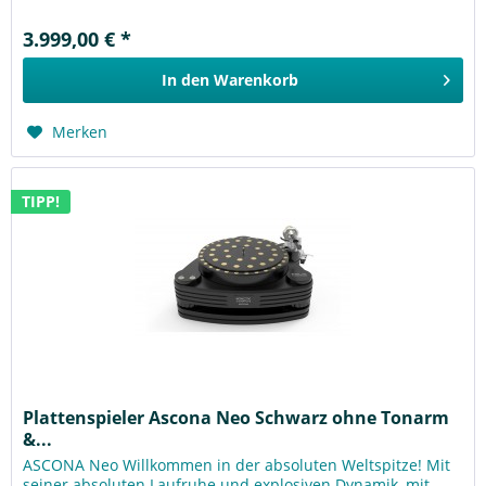
einzigartigen...
3.999,00 € *
In den
Warenkorb
Merken
TIPP!
Plattenspieler Ascona Neo Schwarz ohne Tonarm
&...
ASCONA Neo Willkommen in der absoluten Weltspitze! Mit
seiner absoluten Laufruhe und explosiven Dynamik, mit