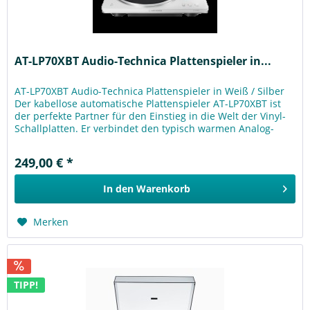
AT-LP70XBT Audio-Technica Plattenspieler in...
AT-LP70XBT Audio-Technica Plattenspieler in Weiß / Silber
Der kabellose automatische Plattenspieler AT-LP70XBT ist
der perfekte Partner für den Einstieg in die Welt der Vinyl-
Schallplatten. Er verbindet den typisch warmen Analog-
Sound...
249,00 € *
In den
Warenkorb
Merken
TIPP!