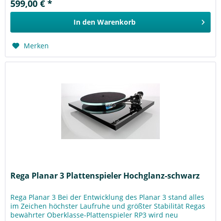
599,00 € *
In den
Warenkorb
Merken
Rega Planar 3 Plattenspieler Hochglanz-schwarz
Rega Planar 3 Bei der Entwicklung des Planar 3 stand alles
im Zeichen höchster Laufruhe und größter Stabilität Regas
bewährter Oberklasse-Plattenspieler RP3 wird neu