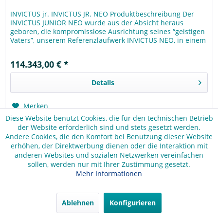
INVICTUS jr. INVICTUS JR. NEO Produktbeschreibung Der
INVICTUS JUNIOR NEO wurde aus der Absicht heraus
geboren, die kompromisslose Ausrichtung seines “geistigen
Vaters”, unserem Referenzlaufwerk INVICTUS NEO, in einem
kompakteren Design...
114.343,00 € *
Details
Merken
Diese Website benutzt Cookies, die für den technischen Betrieb
der Website erforderlich sind und stets gesetzt werden.
Andere Cookies, die den Komfort bei Benutzung dieser Website
TIPP!
erhöhen, der Direktwerbung dienen oder die Interaktion mit
anderen Websites und sozialen Netzwerken vereinfachen
sollen, werden nur mit Ihrer Zustimmung gesetzt.
Mehr Informationen
Ablehnen
Konfigurieren