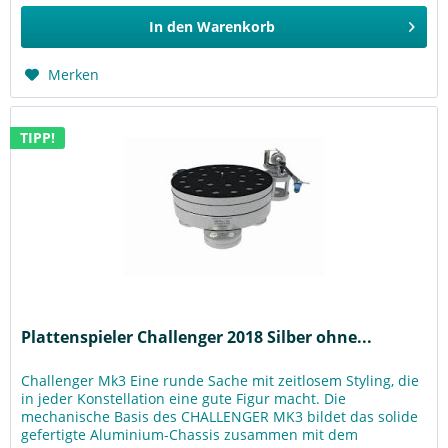
In den
Warenkorb
Merken
TIPP!
Plattenspieler Challenger 2018 Silber ohne...
Challenger Mk3 Eine runde Sache mit zeitlosem Styling, die
in jeder Konstellation eine gute Figur macht. Die
mechanische Basis des CHALLENGER MK3 bildet das solide
gefertigte Aluminium-Chassis zusammen mit dem