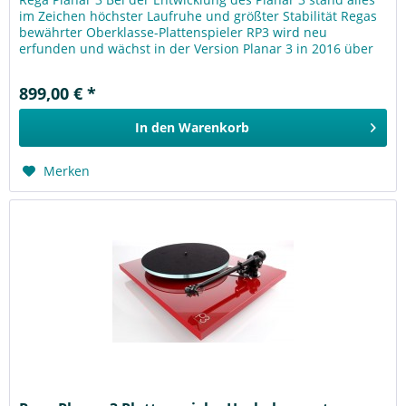
im Zeichen höchster Laufruhe und größter Stabilität Regas
bewährter Oberklasse-Plattenspieler RP3 wird neu
erfunden und wächst in der Version Planar 3 in 2016 über
sich hinaus....
899,00 € *
In den
Warenkorb
Merken