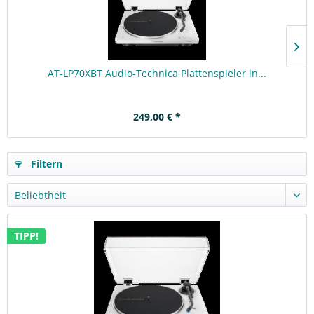
AT-LP70XBT Audio-Technica Plattenspieler in...
249,00 € *
Filtern
TIPP!