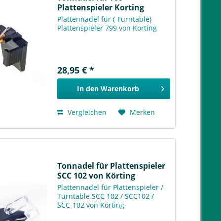
Plattenspieler Korting
Plattennadel für ( Turntable)
Plattenspieler 799 von Korting
28,95 € *
In den
Warenkorb
Vergleichen
Merken
Tonnadel für Plattenspieler
SCC 102 von Körting
Plattennadel für Plattenspieler /
Turntable SCC 102 / SCC102 /
SCC-102 von Körting