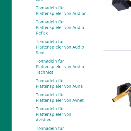
Tonnadeln für
Plattenspieler von Audion
Tonnadeln für
Plattenspieler von Audio
Reflex
Tonnadeln für
Plattenspieler von Audio
Sonic
Tonnadeln für
Plattenspieler von Audio
Technica
Tonnadeln für
Plattenspieler von Auna
Tonnadeln für
Plattenspieler von Avnet
Tonnadeln für
Plattenspieler von
Avistona
Tonnadeln für