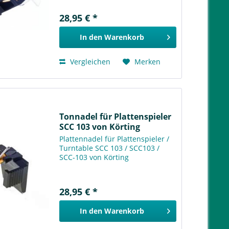
28,95 € *
In den
Warenkorb
Vergleichen
Merken
Tonnadel für Plattenspieler
SCC 103 von Körting
Plattennadel für Plattenspieler /
Turntable SCC 103 / SCC103 /
SCC-103 von Körting
28,95 € *
In den
Warenkorb