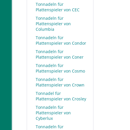
Tonnadeln für
Plattenspieler von CEC
Tonnadeln für
Plattenspieler von
Columbia
Tonnadeln für
Plattenspieler von Condor
Tonnadeln für
Plattenspieler von Coner
Tonnadeln für
Plattenspieler von Cosmo
Tonnadeln für
Plattenspieler von Crown
Tonnadel für
Plattenspieler von Crosley
Tonnadeln für
Plattenspieler von
Cyberlux
Tonnadeln für