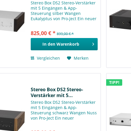
Stereo Box DS2 Stereo-Verstärker
mit 5 Eingängen & App-
Steuerung silber Wangen
Eukalyptus von Pro-Ject Ein neuer
integrierter Stereoverstärker mit
erstklassigem Klang, Appkontrolle
825,00 € *
899,00 € *
& zukunftssicherer Technologie!
Die Stereo Box DS2 ist...
In den
Warenkorb
Vergleichen
Merken
TIPP!
Stereo Box DS2 Stereo-
Verstärker mit 5...
Stereo Box DS2 Stereo-Verstärker
mit 5 Eingängen & App-
Steuerung schwarz Wangen Nuss
von Pro-Ject Ein neuer
integrierter Stereoverstärker mit
erstklassigem Klang, Appkontrolle