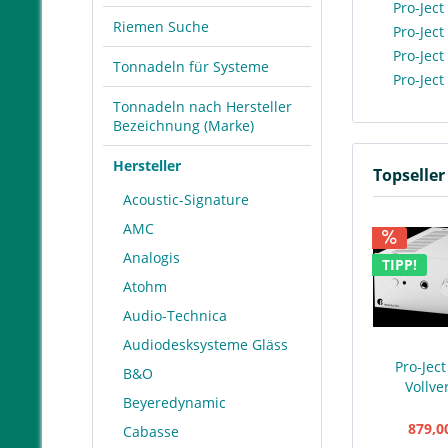
Pro-Ject
Riemen Suche
Pro-Jec
Pro-Ject
Tonnadeln für Systeme
Pro-Jec
Tonnadeln nach Hersteller
Bezeichnung (Marke)
Hersteller
Topseller
Acoustic-Signature
AMC
Analogis
TIPP!
Atohm
Audio-Technica
Audiodesksysteme Gläss
Pro-Jec
B&O
Vollve
Beyeredynamic
879,0
Cabasse