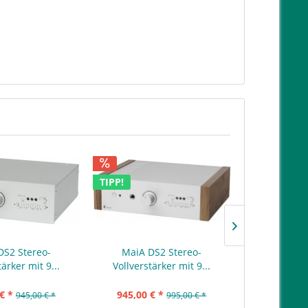
TIPP!
TIPP!
DS2 Stereo-
MaiA DS2 Stereo-
MaiA DS
tärker mit 9...
Vollverstärker mit 9...
Vollverstä
€ *
945,00 € *
945,00 €
945,00 € *
995,00 € *