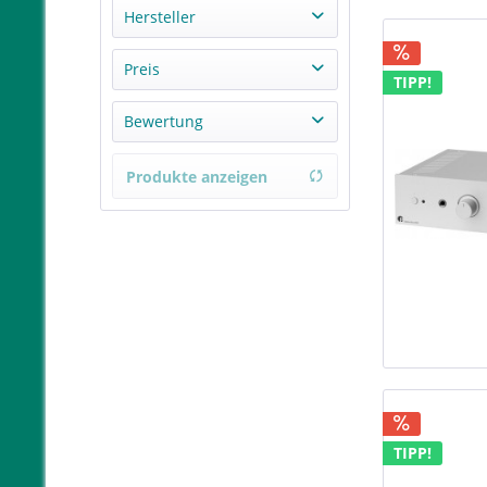
Hersteller
Pro-Ject Audio Systems
Preis
TIPP!
Bewertung
von
384,00 €
bis
3549,00 €
& mehr
Produkte anzeigen
& mehr
& mehr
& mehr
TIPP!