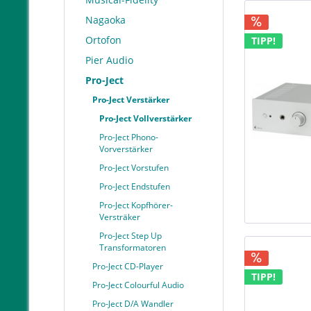
Nagaoka
Ortofon
TIPP!
Pier Audio
Pro-Ject
Pro-Ject Verstärker
Pro-Ject Vollverstärker
Pro-Ject Phono-
Vorverstärker
Pro-Ject Vorstufen
Pro-Ject Endstufen
Pro-Ject Kopfhörer-
Versträker
Pro-Ject Step Up
Transformatoren
Pro-Ject CD-Player
TIPP!
Pro-Ject Colourful Audio
Pro-Ject D/A Wandler