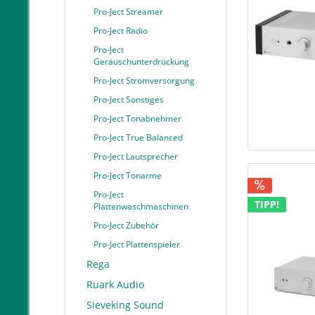
Pro-Ject Streamer
Pro-Ject Radio
Pro-Ject
Geräuschunterdrückung
Pro-Ject Stromversorgung
Pro-Ject Sonstiges
Pro-Ject Tonabnehmer
Pro-Ject True Balanced
Pro-Ject Lautsprecher
Pro-Ject Tonarme
Pro-Ject
TIPP!
Plattenwaschmaschinen
Pro-Ject Zubehör
Pro-Ject Plattenspieler
Rega
Ruark Audio
Sieveking Sound