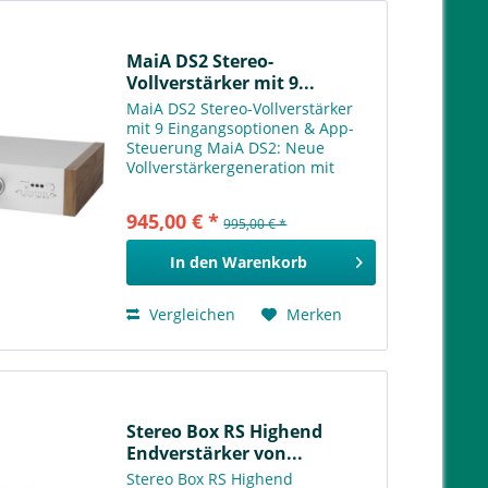
MaiA DS2 Stereo-
Vollverstärker mit 9...
MaiA DS2 Stereo-Vollverstärker
mit 9 Eingangsoptionen & App-
Steuerung MaiA DS2: Neue
Vollverstärkergeneration mit
überlegenem Klang, App-
Steuerung & zukunftssicherer
945,00 € *
995,00 € *
Technologie! Dieser kompakte
Vollverstärker setzt auf
In den
Warenkorb
hervorragende...
Vergleichen
Merken
Stereo Box RS Highend
Endverstärker von...
Stereo Box RS Highend