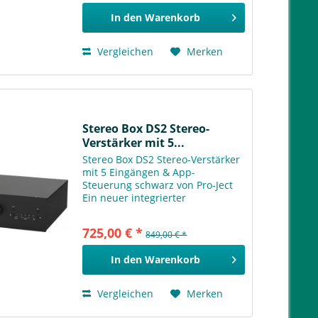
ursprüngliche MaiA war ein
In den
Warenkorb
kleiner...
Vergleichen
Merken
Stereo Box DS2 Stereo-
Verstärker mit 5...
Stereo Box DS2 Stereo-Verstärker
mit 5 Eingängen & App-
Steuerung schwarz von Pro-Ject
Ein neuer integrierter
Stereoverstärker mit
erstklassigem Klang, Appkontrolle
725,00 € *
849,00 € *
& zukunftssicherer Technologie!
Die Stereo Box DS2 ist eine...
In den
Warenkorb
Vergleichen
Merken