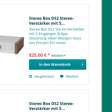
Stereo Box DS2 Stereo-
Verstärker mit 5...
Stereo Box DS2 Stereo-Verstärker
mit 5 Eingängen & App-
Steuerung silber Wangen Nuss
von Pro-Ject Ein neuer
integrierter Stereoverstärker mit
erstklassigem Klang, Appkontrolle
825,00 € *
899,00 € *
& zukunftssicherer Technologie!
Die Stereo Box DS2 ist eine...
In den
Warenkorb
Vergleichen
Merken
Stereo Box DS2 Stereo-
Verstärker mit 5...