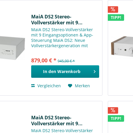
MaiA DS2 Stereo-
TIPP!
Vollverstärker mit 9...
MaiA DS2 Stereo-Vollverstärker
mit 9 Eingangsoptionen & App-
Steuerung MaiA DS2: Neue
Vollverstärkergeneration mit
überlegenem Klang, App-
Steuerung & zukunftssicherer
879,00 € *
945,00 € *
Technologie! Dieser kompakte
Vollverstärker setzt auf
In den
Warenkorb
hervorragende...
Vergleichen
Merken
MaiA DS2 Stereo-
TIPP!
Vollverstärker mit 9...
MaiA DS2 Stereo-Vollverstärker