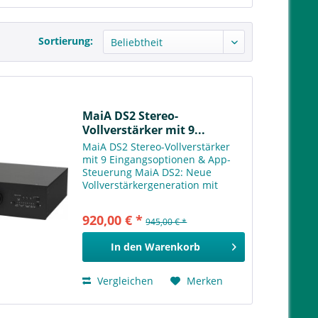
Sortierung:
MaiA DS2 Stereo-
Vollverstärker mit 9...
MaiA DS2 Stereo-Vollverstärker
mit 9 Eingangsoptionen & App-
Steuerung MaiA DS2: Neue
Vollverstärkergeneration mit
überlegenem Klang, App-
Steuerung & zukunftssicherer
920,00 € *
945,00 € *
Technologie! Dieser kompakte
Vollverstärker setzt auf
In den
Warenkorb
hervorragende...
Vergleichen
Merken