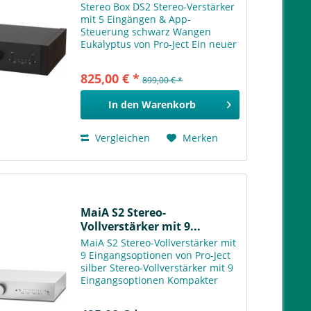
Stereo Box DS2 Stereo-Verstärker
mit 5 Eingängen & App-
Steuerung schwarz Wangen
Eukalyptus von Pro-Ject Ein neuer
integrierter Stereoverstärker mit
erstklassigem Klang, Appkontrolle
825,00 € *
899,00 € *
& zukunftssicherer Technologie!
Die Stereo Box DS2 ist...
In den
Warenkorb
Vergleichen
Merken
MaiA S2 Stereo-
Vollverstärker mit 9...
MaiA S2 Stereo-Vollverstärker mit
9 Eingangsoptionen von Pro-Ject
silber Stereo-Vollverstärker mit 9
Eingangsoptionen Kompakter
Vollverstärker mit zeitlosem
Design & zukunftssicherer