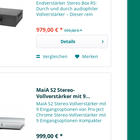
Endverstärker Stereo Box RS:
Durch und durch audiophiler
Vollverstärker – Dieser rein
analoge Vollverstärker ist eine
konsequente Umsetzung unseres
979,00 € *
999,00 € *
Prinzips „Weniger ist mehr“. Er
bietet 6 analoge Eingänge, 5
Details
davon...
Vergleichen
Merken
MaiA S2 Stereo-
Vollverstärker mit 9...
MaiA S2 Stereo-Vollverstärker mit
9 Eingangsoptionen von Pro-Ject
Chrome Stereo-Vollverstärker mit
9 Eingangsoptionen Kompakter
Vollverstärker mit zeitlosem
Design & zukunftssicherer
999,00 € *
Technologie! Unsere