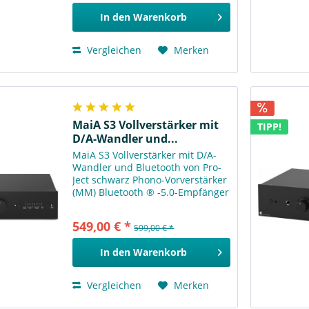
bietet 6 analoge Eingänge, 5
In den
Warenkorb
davon...
Vergleichen
Merken
MaiA S3 Vollverstärker mit
TIPP!
D/A-Wandler und...
MaiA S3 Vollverstärker mit D/A-
Wandler und Bluetooth von Pro-
Ject schwarz Phono-Vorverstärker
(MM) Bluetooth ® -5.0-Empfänger
mit aptX ® -HD Vier Analog- und
drei Digitaleingänge
549,00 € *
599,00 € *
Kopfhörerausgang mit 6,3mm-
Klinke Fernbedienbar
In den
Warenkorb
Regelbarer...
Vergleichen
Merken