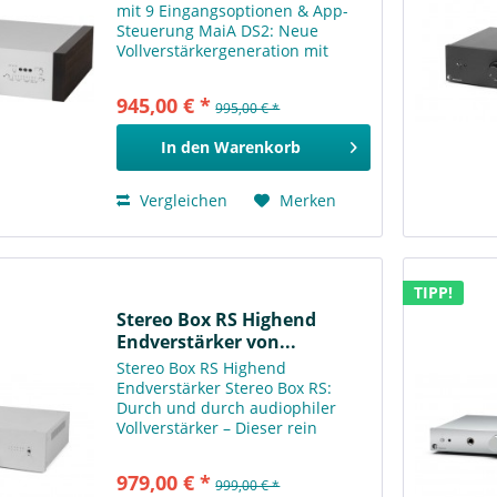
mit 9 Eingangsoptionen & App-
Steuerung MaiA DS2: Neue
Vollverstärkergeneration mit
überlegenem Klang, App-
Steuerung & zukunftssicherer
945,00 € *
995,00 € *
Technologie! Dieser kompakte
Vollverstärker setzt auf
In den
Warenkorb
hervorragende...
Vergleichen
Merken
TIPP!
Stereo Box RS Highend
Endverstärker von...
Stereo Box RS Highend
Endverstärker Stereo Box RS:
Durch und durch audiophiler
Vollverstärker – Dieser rein
analoge Vollverstärker ist eine
konsequente Umsetzung unseres
979,00 € *
999,00 € *
Prinzips „Weniger ist mehr“. Er