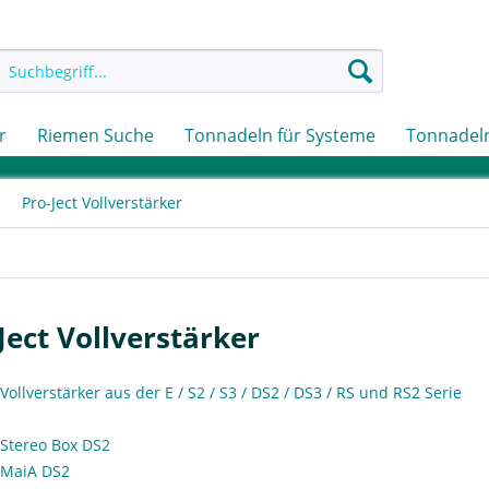
r
Riemen Suche
Tonnadeln für Systeme
Tonnadeln
Pro-Ject Vollverstärker
Ject Vollverstärker
 Vollverstärker aus der E / S2 / S3 / DS2 / DS3 / RS und RS2 Serie
t Stereo Box DS2
t MaiA DS2