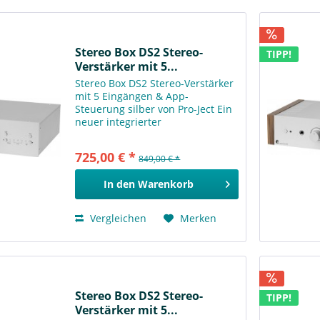
Stereo Box DS2 Stereo-
TIPP!
Verstärker mit 5...
Stereo Box DS2 Stereo-Verstärker
mit 5 Eingängen & App-
Steuerung silber von Pro-Ject Ein
neuer integrierter
Stereoverstärker mit
erstklassigem Klang, Appkontrolle
725,00 € *
849,00 € *
& zukunftssicherer Technologie!
Die Stereo Box DS2 ist eine...
In den
Warenkorb
Vergleichen
Merken
Stereo Box DS2 Stereo-
TIPP!
Verstärker mit 5...