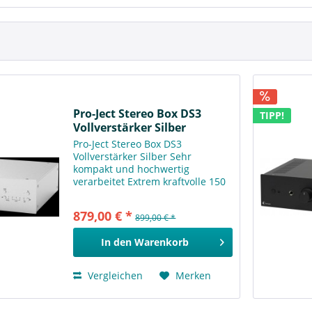
Pro-Ject Stereo Box DS3
TIPP!
Vollverstärker Silber
Pro-Ject Stereo Box DS3
Vollverstärker Silber Sehr
kompakt und hochwertig
verarbeitet Extrem kraftvolle 150
Watt pro Kanal Bluetooth® 5.0:
aptX®, aptX® HD, A2DP-Profile
879,00 € *
899,00 € *
Phono-Eingang MM- und MC-
fähig 6,3-mm-Klinkenbuchse für
In den
Warenkorb
Kopfhörer...
Vergleichen
Merken