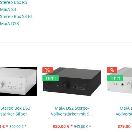
 Stereo Box RS
t MaiA S3
 Stereo Box S3 BT
t MaiA DS3
TIPP!
TIPP!
t Stereo Box DS3
MaiA DS2 Stereo-
MaiA 
rstärker Silber
Vollverstärker mit 9...
Vollvers
0 € *
920,00 € *
879,00 
899,00 € *
945,00 € *