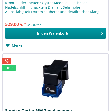
Krönung der "neuen" Oyster-Modelle Elliptischer
Nadelschliff mit nacktem Diamant Sehr hohe
Abtastfähigkeit Extrem sauberer und detailreicher Klang
Nackt ist besser Das Wellfleet ist...
529,00 € *
549,00 € *
In den
Warenkorb
Merken
TIPP!
Sumiko Oyster MM-Tonabnehmer