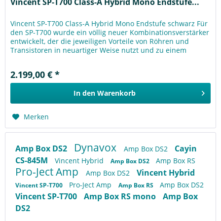
Vincent SP-T700 Class-A Hybrid Mono Endstufe...
Vincent SP-T700 Class-A Hybrid Mono Endstufe schwarz Für
den SP-T700 wurde ein völlig neuer Kombinationsverstärker
entwickelt, der die jeweiligen Vorteile von Röhren und
Transistoren in neuartiger Weise nutzt und zu einem
harmonischen...
2.199,00 € *
In den
Warenkorb
Merken
Dynavox
Amp Box DS2
Cayin
Amp Box DS2
CS-845M
Vincent Hybrid
Amp Box RS
Amp Box DS2
Pro-Ject Amp
Vincent Hybrid
Amp Box DS2
Pro-Ject Amp
Amp Box DS2
Vincent SP-T700
Amp Box RS
Vincent SP-T700
Amp Box RS mono
Amp Box
DS2