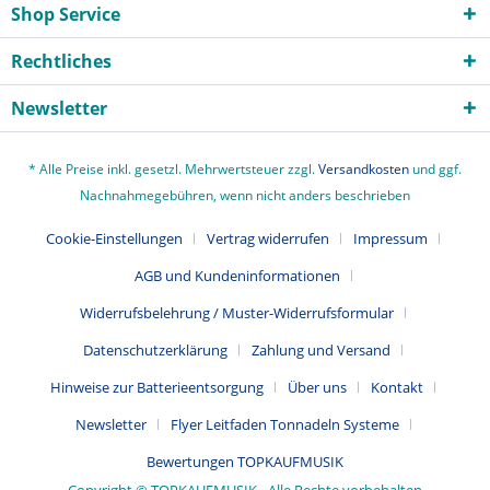
Shop Service
Rechtliches
Newsletter
* Alle Preise inkl. gesetzl. Mehrwertsteuer zzgl.
Versandkosten
und ggf.
Nachnahmegebühren, wenn nicht anders beschrieben
Cookie-Einstellungen
Vertrag widerrufen
Impressum
AGB und Kundeninformationen
Widerrufsbelehrung / Muster-Widerrufsformular
Datenschutzerklärung
Zahlung und Versand
Hinweise zur Batterieentsorgung
Über uns
Kontakt
Newsletter
Flyer Leitfaden Tonnadeln Systeme
Bewertungen TOPKAUFMUSIK
Copyright © TOPKAUFMUSIK - Alle Rechte vorbehalten