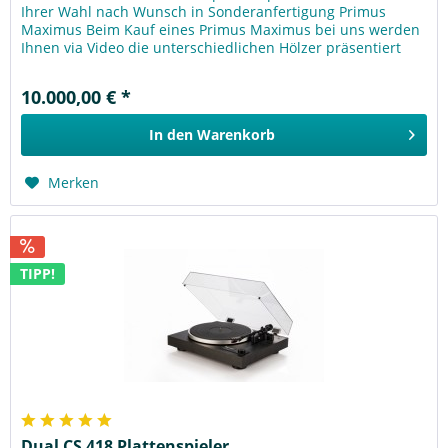
Ihrer Wahl nach Wunsch in Sonderanfertigung Primus
Maximus Beim Kauf eines Primus Maximus bei uns werden
Ihnen via Video die unterschiedlichen Hölzer präsentiert
und Sie können...
10.000,00 € *
In den
Warenkorb
Merken
TIPP!
Dual CS 418 Plattenspieler