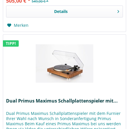
505,00 € *
549,00 € *
Details
Merken
TIPP!
Dual Primus Maximus Schallplattenspieler mit...
Dual Primus Maximus Schallplattenspieler mit dem Furnier
Ihrer Wahl nach Wunsch in Sonderanfertigung Primus
Maximus Beim Kauf eines Primus Maximus bei uns werden
Ihnen via Video die unterschiedlichen Hölzer präsentiert