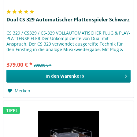
Dual CS 329 Automatischer Plattenspieler Schwarz
CS 329 / CS329 / CS-329 VOLLAUTOMATISCHER PLUG & PLAY-
PLATTENSPIELER Der Unkomplizierte von Dual mit
Anspruch. Der CS 329 verwendet ausgereifte Technik für
den Einstieg in die analoge Musikwiedergabe. Mit Plug &
Play erhält man ein...
379,00 € *
399,00 € *
In den
Warenkorb
Merken
TIPP!