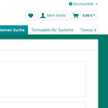
Service/Hilfe
Mein Konto
0,00 € *
iemen Suche
Tonnadeln für Systeme
Tonnadeln nach
