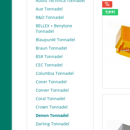
Audio Technica Tonnadel
Aue Tonnadel
TIPP!
B&O Tonnadel
BELLEX + Benytone
Tonnadel
Blaupunkt Tonnadel
Braun Tonnadel
BSR Tonnadel
CEC Tonnadel
Columbia Tonnadel
Coner Tonnadel
Conver Tonnadel
Coral Tonnadel
Crown Tonnadel
Denon Tonnadel
Darling Tonnadel