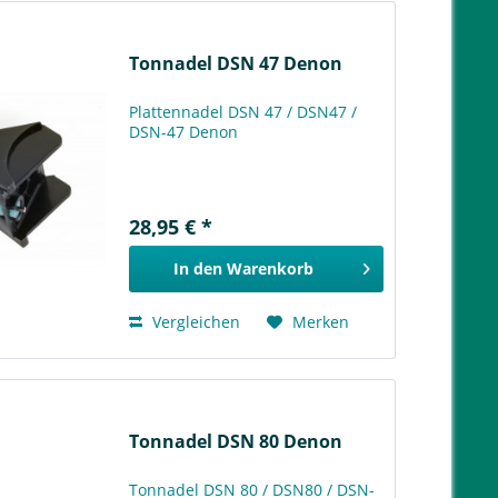
Tonnadel DSN 47 Denon
Plattennadel DSN 47 / DSN47 /
DSN-47 Denon
28,95 € *
In den
Warenkorb
Vergleichen
Merken
Tonnadel DSN 80 Denon
Tonnadel DSN 80 / DSN80 / DSN-