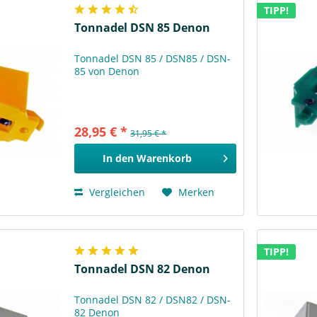
TIPP!
Tonnadel DSN 85 Denon
Tonnadel DSN 85 / DSN85 / DSN-
85 von Denon
28,95 € *
31,95 € *
In den
Warenkorb
Vergleichen
Merken
TIPP!
Tonnadel DSN 82 Denon
Tonnadel DSN 82 / DSN82 / DSN-
82 Denon