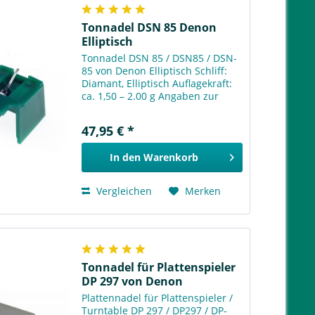
Tonnadel DSN 85 Denon
Elliptisch
Tonnadel DSN 85 / DSN85 / DSN-
85 von Denon Elliptisch Schliff:
Diamant, Elliptisch Auflagekraft:
ca. 1,50 – 2.00 g Angaben zur
Produktsicherheit Hersteller und
EU-Verantwortliche Person:
47,95 € *
Thomas Thiermeyer
TOPKAUFMUNICH Thalkirchner...
In den
Warenkorb
Vergleichen
Merken
Tonnadel für Plattenspieler
DP 297 von Denon
Plattennadel für Plattenspieler /
Turntable DP 297 / DP297 / DP-