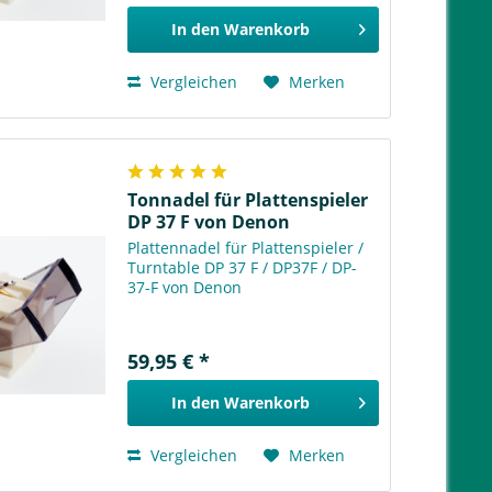
In den
Warenkorb
Vergleichen
Merken
Tonnadel für Plattenspieler
DP 37 F von Denon
Plattennadel für Plattenspieler /
Turntable DP 37 F / DP37F / DP-
37-F von Denon
59,95 € *
In den
Warenkorb
Vergleichen
Merken