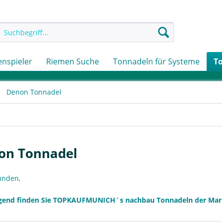
enspieler
Riemen Suche
Tonnadeln für Systeme
T
Denon Tonnadel
on Tonnadel
unden,
lgend finden Sie TOPKAUFMUNICH´s nachbau Tonnadeln der Ma