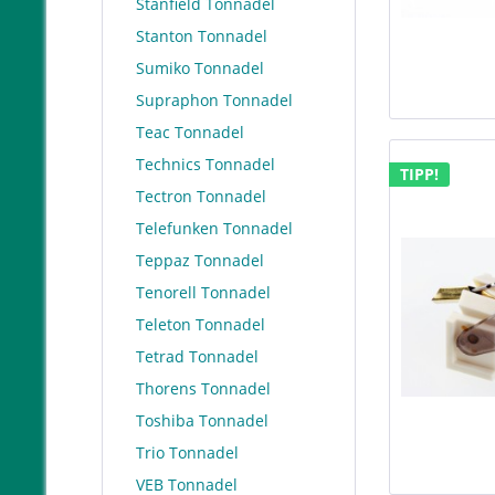
Stanfield Tonnadel
Stanton Tonnadel
Sumiko Tonnadel
Supraphon Tonnadel
Teac Tonnadel
Technics Tonnadel
TIPP!
Tectron Tonnadel
Telefunken Tonnadel
Teppaz Tonnadel
Tenorell Tonnadel
Teleton Tonnadel
Tetrad Tonnadel
Thorens Tonnadel
Toshiba Tonnadel
Trio Tonnadel
VEB Tonnadel