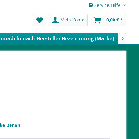
Service/Hilfe
Mein Konto
0,00 € *
onnadeln nach Hersteller Bezeichnung (Marke)
Herstel

rke Denon