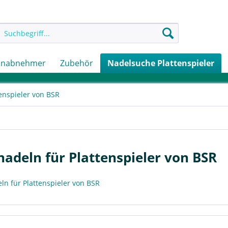
onabnehmer
Zubehör
Nadelsuche Plattenspieler
enspieler von BSR
adeln für Plattenspieler von BSR
ln für Plattenspieler von BSR