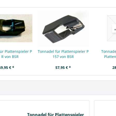
ür Plattenspieler P
Tonnadel für Plattenspieler P
Tonnade
 R von BSR
157 von BSR
Platte
69,95 € *
57,95 € *
28
Tonnadel für Plattenspieler