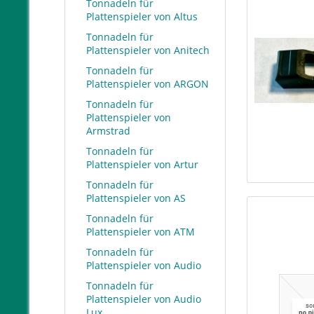
Tonnadeln für
Plattenspieler von Altus
Tonnadeln für
Plattenspieler von Anitech
Tonnadeln für
Plattenspieler von ARGON
Tonnadeln für
Plattenspieler von
Armstrad
Tonnadeln für
Plattenspieler von Artur
Tonnadeln für
Plattenspieler von AS
Tonnadeln für
Plattenspieler von ATM
Tonnadeln für
Plattenspieler von Audio
Tonnadeln für
Plattenspieler von Audio
Lux