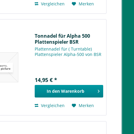
Vergleichen
Merken
Tonnadel für Alpha 500
Plattenspieler BSR
Plattennadel für ( Turntable)
Plattenspieler Alpha-500 von BSR
14,95 € *
In den
Warenkorb
Vergleichen
Merken