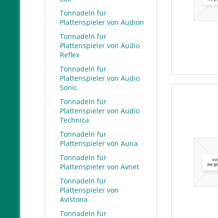
Tonnadeln für
Plattenspieler von Audion
Tonnadeln für
Plattenspieler von Audio
Reflex
Tonnadeln für
Plattenspieler von Audio
Sonic
Tonnadeln für
Plattenspieler von Audio
Technica
Tonnadeln für
Plattenspieler von Auna
Tonnadeln für
Plattenspieler von Avnet
Tonnadeln für
Plattenspieler von
Avistona
Tonnadeln für