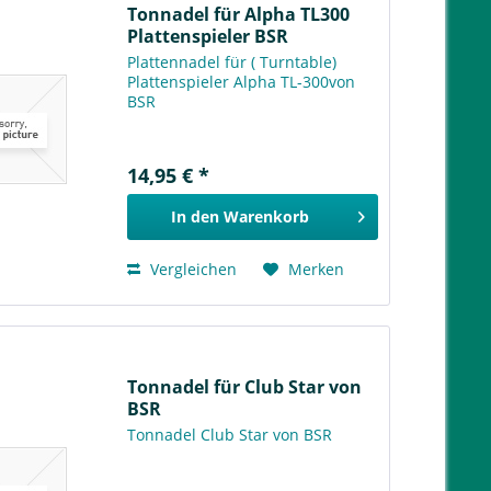
Tonnadel für Alpha TL300
Plattenspieler BSR
Plattennadel für ( Turntable)
Plattenspieler Alpha TL-300von
BSR
14,95 € *
In den
Warenkorb
Vergleichen
Merken
Tonnadel für Club Star von
BSR
Tonnadel Club Star von BSR