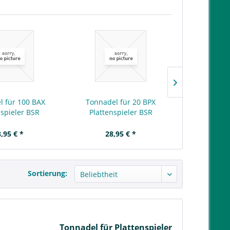
l für 100 BAX
Tonnadel für 20 BPX
Tonnadel 
nspieler BSR
Plattenspieler BSR
Plattens
,95 € *
28,95 € *
28,
Sortierung:
Tonnadel für Plattenspieler