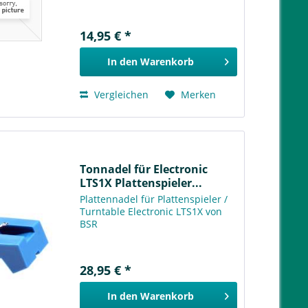
14,95 € *
In den
Warenkorb
Vergleichen
Merken
Tonnadel für Electronic
LTS1X Plattenspieler...
Plattennadel für Plattenspieler /
Turntable Electronic LTS1X von
BSR
28,95 € *
In den
Warenkorb