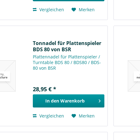
Vergleichen
Merken
Tonnadel für Plattenspieler
BDS 80 von BSR
Plattennadel für Plattenspieler /
Turntable BDS 80 / BDS80 / BDS-
80 von BSR
28,95 € *
In den
Warenkorb
Vergleichen
Merken