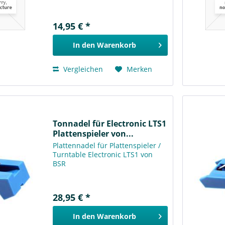
14,95 € *
In den
Warenkorb
Vergleichen
Merken
Tonnadel für Electronic LTS1
Plattenspieler von...
Plattennadel für Plattenspieler /
Turntable Electronic LTS1 von
BSR
28,95 € *
In den
Warenkorb