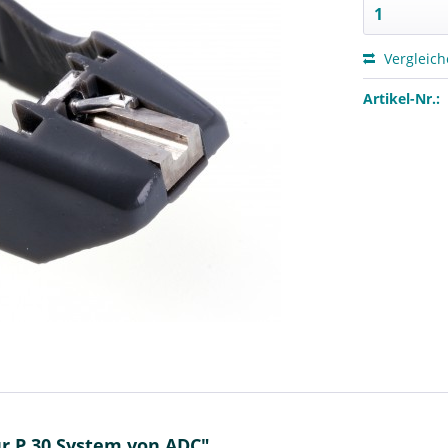
Vergleic
Artikel-Nr.:
r P 30 System von ADC"