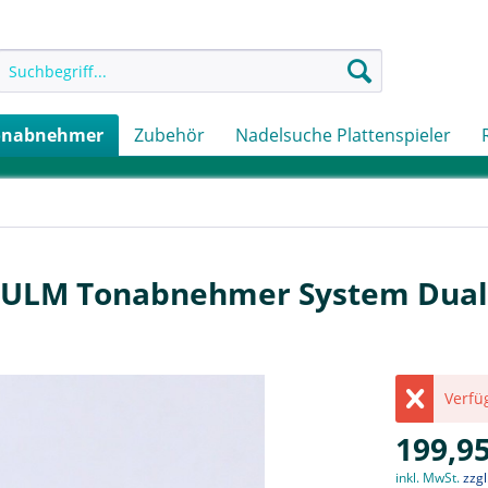
onabnehmer
Zubehör
Nadelsuche Plattenspieler
t ULM Tonabnehmer System Dual
Verfüg
199,95
inkl. MwSt.
zzg