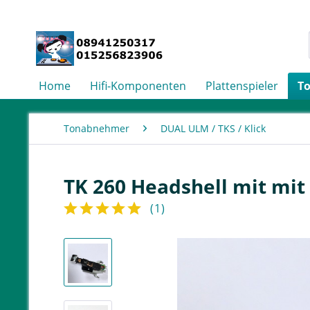
Home
Hifi-Komponenten
Plattenspieler
T
Tonabnehmer
DUAL ULM / TKS / Klick
TK 260 Headshell mit mi
(
1
)