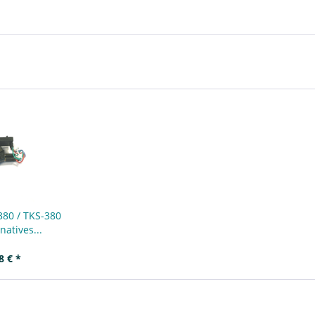
380 / TKS-380
natives...
8 € *