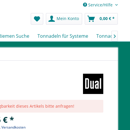
Service/Hilfe
Mein Konto
0,00 € *
Riemen Suche
Tonnadeln für Systeme
Tonnadeln nach

barkeit dieses Artikels bitte anfragen!
 € *
l. Versandkosten