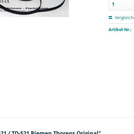
Vergleic
Artikel-Nr.:
21 / TD-521 Riemen Thorens Original"