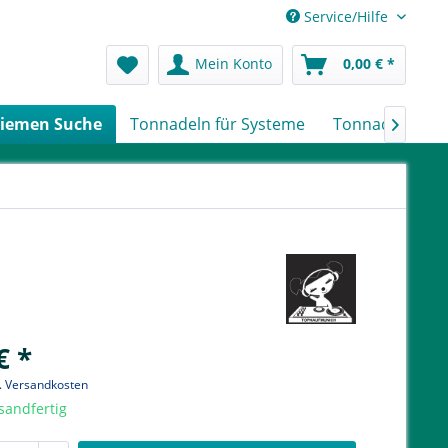
Service/Hilfe
Mein Konto
0,00 € *
iemen Suche
Tonnadeln für Systeme
Tonnadeln nach

€ *
l. Versandkosten
sandfertig