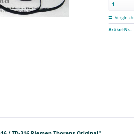
Vergleic
Artikel-Nr.:
16 / TD-316 Riemen Thorens Original"