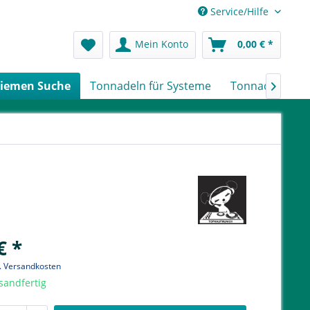
Service/Hilfe
Mein Konto
0,00 € *
iemen Suche
Tonnadeln für Systeme
Tonnadeln nach

€ *
l. Versandkosten
sandfertig