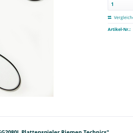
Vergleic
Artikel-Nr.:
SG2080L Plattenspieler Riemen Technics"