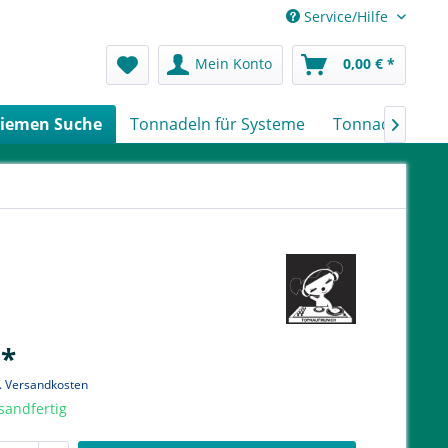
Service/Hilfe
Mein Konto
0,00 € *
iemen Suche
Tonnadeln für Systeme
Tonnadeln nach

 *
l. Versandkosten
sandfertig