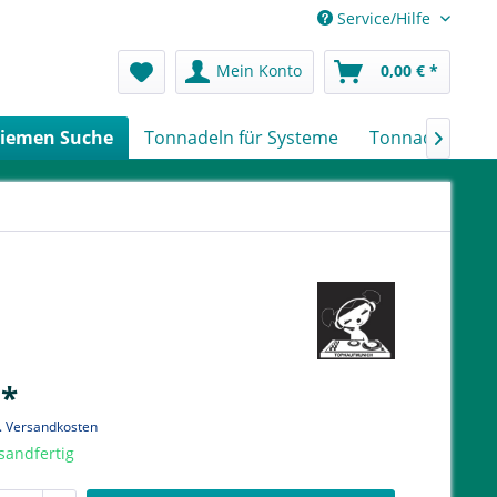
Service/Hilfe
Mein Konto
0,00 € *
iemen Suche
Tonnadeln für Systeme
Tonnadeln nach

 *
l. Versandkosten
sandfertig