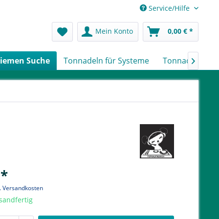
Service/Hilfe
Mein Konto
0,00 € *
iemen Suche
Tonnadeln für Systeme
Tonnadeln nach

 *
l. Versandkosten
sandfertig