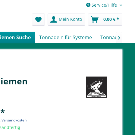
Service/Hilfe
Mein Konto
0,00 € *
iemen Suche
Tonnadeln für Systeme
Tonnadeln nach

hriemen
 *
l. Versandkosten
sandfertig