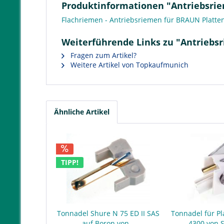
Produktinformationen "Antriebsriem
Flachriemen - Antriebsriemen für BRAUN Platten
Weiterführende Links zu "Antriebsr
Fragen zum Artikel?
Weitere Artikel von Topkaufmunich
Ähnliche Artikel
TIPP!
Tonnadel Shure N 75 ED II SAS
Tonnadel für Pl
auf Boron von...
4300 von 