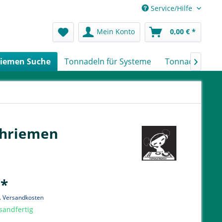
Service/Hilfe
Mein Konto
0,00 € *
iemen Suche
Tonnadeln für Systeme
Tonnadeln nach

achriemen
 *
l. Versandkosten
sandfertig