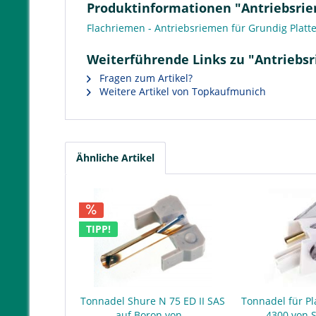
Produktinformationen "Antriebsriem
Flachriemen - Antriebsriemen für Grundig Platt
Weiterführende Links zu "Antriebsr
Fragen zum Artikel?
Weitere Artikel von Topkaufmunich
Ähnliche Artikel
TIPP!
Tonnadel Shure N 75 ED II SAS
Tonnadel für Pl
auf Boron von...
4300 von 