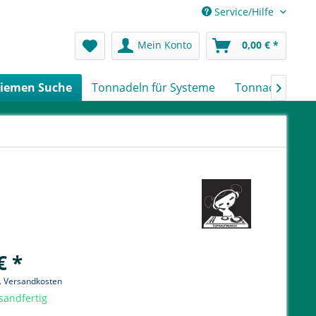
Service/Hilfe
Mein Konto
0,00 € *
iemen Suche
Tonnadeln für Systeme
Tonnadeln nach

€ *
l. Versandkosten
sandfertig