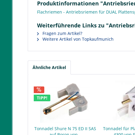
Produktinformationen "Antriebsriem
Flachriemen - Antriebsriemen für DUAL Plattensp
Weiterführende Links zu "Antriebsr
Fragen zum Artikel?
Weitere Artikel von Topkaufmunich
Ähnliche Artikel
TIPP!
Tonnadel Shure N 75 ED II SAS
Tonnadel für Pl
auf Boron von...
4300 von 