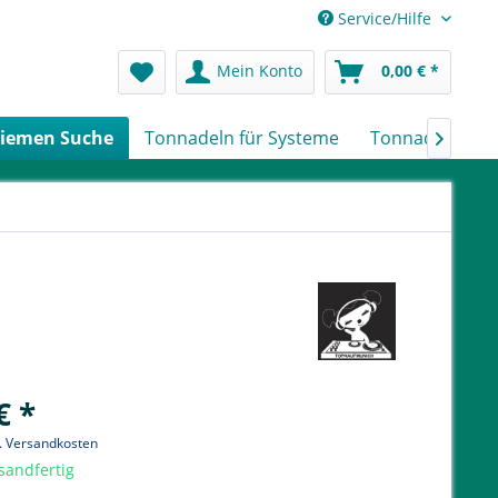
Service/Hilfe
Mein Konto
0,00 € *
iemen Suche
Tonnadeln für Systeme
Tonnadeln nach

€ *
l. Versandkosten
sandfertig