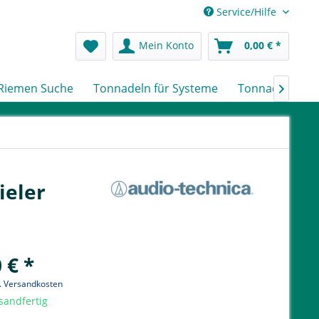
Service/Hilfe
Mein Konto
0,00 € *
Riemen Suche
Tonnadeln für Systeme
Tonnadeln nach

ieler
 € *
l. Versandkosten
sandfertig