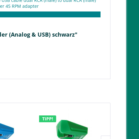
 USB cable dual RCA (male) to dual RCA (male)
ver 45 RPM adapter
ler (Analog & USB) schwarz"
TIPP!
TIPP!