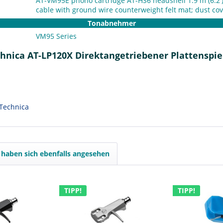
AT-VM95E phono cartridge AT-HS6 headshell 1.9 m (6.2')
cable with ground wire counterweight felt mat; dust co
Tonabnehmer
VM95 Series
hnica AT-LP120X Direktangetriebener Plattenspie
Technica
haben sich ebenfalls angesehen
TIPP!
TIPP!