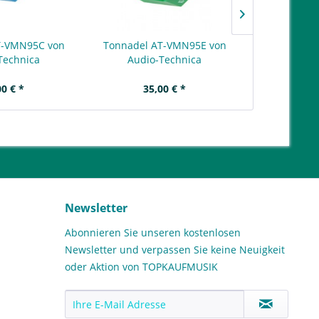
T-VMN95C von
Tonnadel AT-VMN95E von
Tonnadel A
Technica
Audio-Technica
Audio
00 € *
35,00 € *
97
Newsletter
Abonnieren Sie unseren kostenlosen
Newsletter und verpassen Sie keine Neuigkeit
oder Aktion von TOPKAUFMUSIK