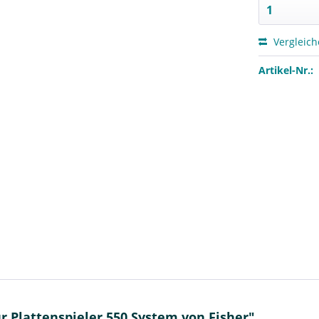
Vergleic
Artikel-Nr.:
 Plattenspieler 550 System von Fisher"