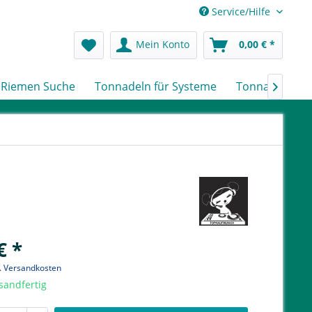
Service/Hilfe
Mein Konto
0,00 € *
Riemen Suche
Tonnadeln für Systeme
Tonnadeln nac

€ *
l. Versandkosten
sandfertig