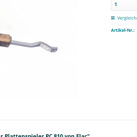
Vergleic
Artikel-Nr.:
 Plattenspieler PC 810 von Elac"