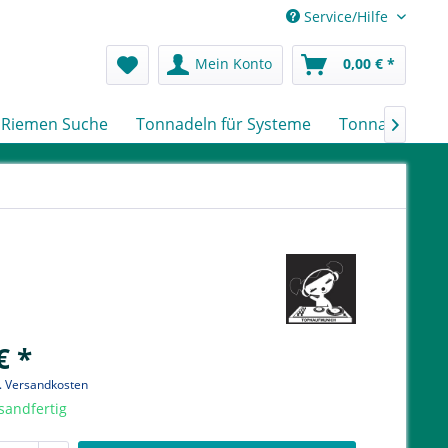
Service/Hilfe
Mein Konto
0,00 € *
Riemen Suche
Tonnadeln für Systeme
Tonnadeln nac

€ *
l. Versandkosten
sandfertig