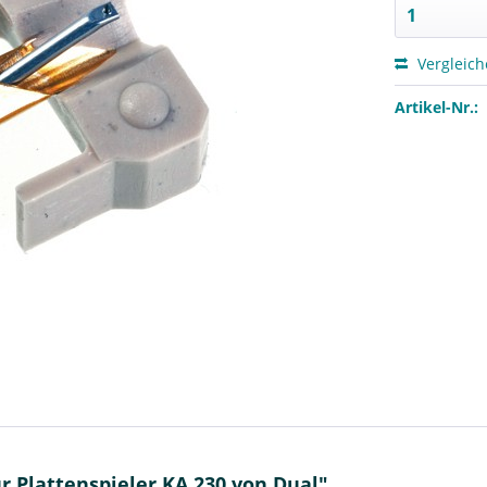
Vergleic
Artikel-Nr.:
 Plattenspieler KA 230 von Dual"