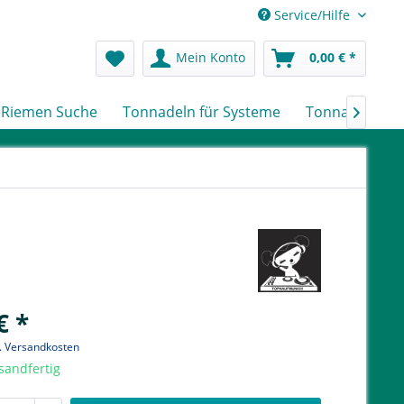
Service/Hilfe
Mein Konto
0,00 € *
Riemen Suche
Tonnadeln für Systeme
Tonnadeln nac

€ *
l. Versandkosten
sandfertig