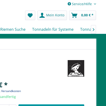
Service/Hilfe
Mein Konto
0,00 € *
Riemen Suche
Tonnadeln für Systeme
Tonnadeln nac

€ *
l. Versandkosten
sandfertig