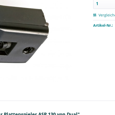
Vergleic
Artikel-Nr.:
 Plattenspieler ASP 130 von Dual"