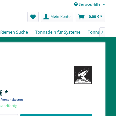
Service/Hilfe
Mein Konto
0,00 € *
Riemen Suche
Tonnadeln für Systeme
Tonnadeln nac

€ *
l. Versandkosten
sandfertig