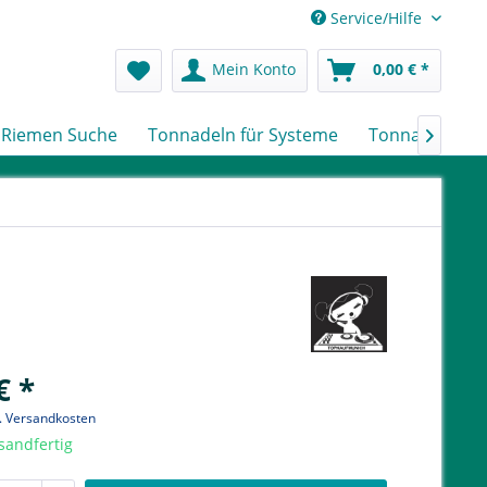
Service/Hilfe
Mein Konto
0,00 € *
Riemen Suche
Tonnadeln für Systeme
Tonnadeln nac

€ *
l. Versandkosten
sandfertig